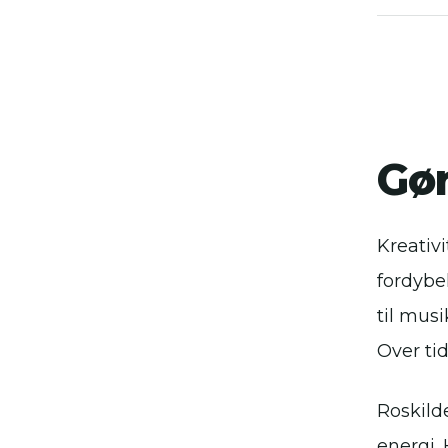
Gør
Kreativ
fordybel
til musi
Over tid
Roskild
energi.