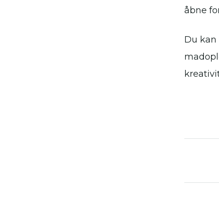
åbne for
Du kan o
madoplev
kreativ