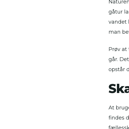
Naturen
gåtur l
vandet k
man bev
Prøv at
går. De
opstår d
Sk
At bruge
findes d
fællessk