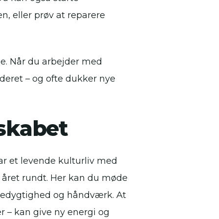
, eller prøv at reparere
abe. Når du arbejder med
lderet – og ofte dukker nye
sskabet
ar et levende kulturliv med
er året rundt. Her kan du møde
æredygtighed og håndværk. At
er – kan give ny energi og