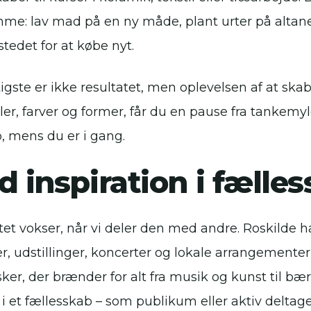
me: lav mad på en ny måde, plant urter på altanen
stedet for at købe nyt.
tigste er ikke resultatet, men oplevelsen af at sk
ler, farver og former, får du en pause fra tankemy
p, mens du er i gang.
d inspiration i fælle
itet vokser, når vi deler den med andre. Roskilde h
ler, udstillinger, koncerter og lokale arrangement
er, der brænder for alt fra musik og kunst til b
 i et fællesskab – som publikum eller aktiv deltag