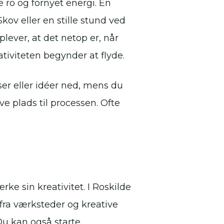
 ro og fornyet energi. En
ov eller en stille stund ved
lever, at det netop er, når
tiviteten begynder at flyde.
ser eller idéer ned, mens du
e plads til processen. Ofte
ke sin kreativitet. I Roskilde
 fra værksteder og kreative
 Du kan også starte