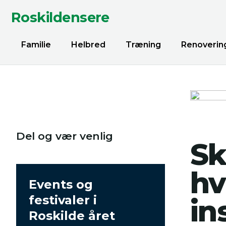
Roskildensere
Familie
Helbred
Træning
Renoverin
Del og vær venlig
Sk
hv
Events og
festivaler i
in
Roskilde året