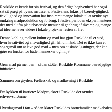
Roskilde er kendt for sin festival, og den årlige begivenhed har også
sat sit præg på byens madscene. Festivalens fokus på bæredygtighed,
frivillighed og innovation har inspireret mange lokale til at tænke nyt
omkring madproduktion og forbrug. I festivalperioden eksperimenteres
der med alt fra plantebaserede menuer til genbrug af råvarer, og mange
af idéerne lever videre i lokale projekter resten af året.
Denne kobling mellem kultur og mad har gjort Roskilde til et sted,
hvor kreativitet og ansvarlighed går hånd i hånd. Det er ikke kun et
spørgsmål om at lave god mad – men om at skabe løsninger, der kan
gøre en forskel for både mennesker og miljø.
Grøn mad på menuen – sådan støtter Roskilde Kommune bæredygtige
initiativer
Sammen om gryden: Fællesskab og madlavning i Roskilde
Fra køkken til karriere: Madprojekter i Roskilde der tænder
erhvervsdrømme
Hverdagsmad i fart – sådan klarer Roskildes børnefamilier madkabalen