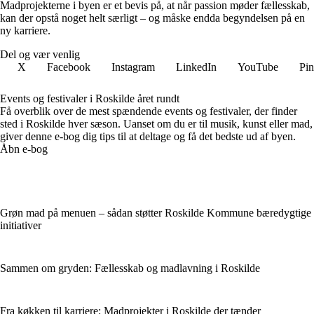
Madprojekterne i byen er et bevis på, at når passion møder fællesskab,
kan der opstå noget helt særligt – og måske endda begyndelsen på en
ny karriere.
Del og vær venlig
X
Facebook
Instagram
LinkedIn
YouTube
Pin
Events og festivaler i Roskilde året rundt
Få overblik over de mest spændende events og festivaler, der finder
sted i Roskilde hver sæson. Uanset om du er til musik, kunst eller mad,
giver denne e-bog dig tips til at deltage og få det bedste ud af byen.
Åbn e-bog
Grøn mad på menuen – sådan støtter Roskilde Kommune bæredygtige
initiativer
Sammen om gryden: Fællesskab og madlavning i Roskilde
Fra køkken til karriere: Madprojekter i Roskilde der tænder