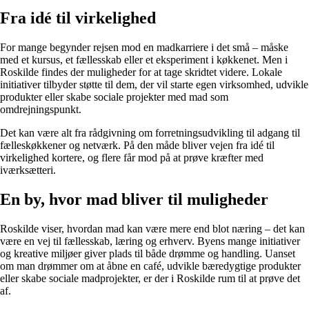
Fra idé til virkelighed
For mange begynder rejsen mod en madkarriere i det små – måske
med et kursus, et fællesskab eller et eksperiment i køkkenet. Men i
Roskilde findes der muligheder for at tage skridtet videre. Lokale
initiativer tilbyder støtte til dem, der vil starte egen virksomhed, udvikle
produkter eller skabe sociale projekter med mad som
omdrejningspunkt.
Det kan være alt fra rådgivning om forretningsudvikling til adgang til
fælleskøkkener og netværk. På den måde bliver vejen fra idé til
virkelighed kortere, og flere får mod på at prøve kræfter med
iværksætteri.
En by, hvor mad bliver til muligheder
Roskilde viser, hvordan mad kan være mere end blot næring – det kan
være en vej til fællesskab, læring og erhverv. Byens mange initiativer
og kreative miljøer giver plads til både drømme og handling. Uanset
om man drømmer om at åbne en café, udvikle bæredygtige produkter
eller skabe sociale madprojekter, er der i Roskilde rum til at prøve det
af.