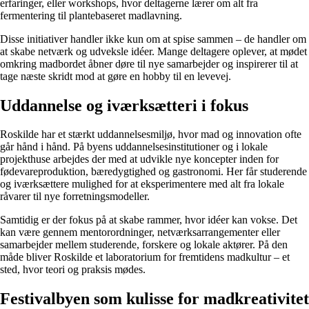
erfaringer, eller workshops, hvor deltagerne lærer om alt fra
fermentering til plantebaseret madlavning.
Disse initiativer handler ikke kun om at spise sammen – de handler om
at skabe netværk og udveksle idéer. Mange deltagere oplever, at mødet
omkring madbordet åbner døre til nye samarbejder og inspirerer til at
tage næste skridt mod at gøre en hobby til en levevej.
Uddannelse og iværksætteri i fokus
Roskilde har et stærkt uddannelsesmiljø, hvor mad og innovation ofte
går hånd i hånd. På byens uddannelsesinstitutioner og i lokale
projekthuse arbejdes der med at udvikle nye koncepter inden for
fødevareproduktion, bæredygtighed og gastronomi. Her får studerende
og iværksættere mulighed for at eksperimentere med alt fra lokale
råvarer til nye forretningsmodeller.
Samtidig er der fokus på at skabe rammer, hvor idéer kan vokse. Det
kan være gennem mentorordninger, netværksarrangementer eller
samarbejder mellem studerende, forskere og lokale aktører. På den
måde bliver Roskilde et laboratorium for fremtidens madkultur – et
sted, hvor teori og praksis mødes.
Festivalbyen som kulisse for madkreativitet