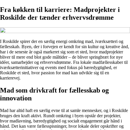
Fra køkken til karriere: Madprojekter i
Roskilde der tænder erhvervsdrømme
I Roskilde spirer der en særlig energi omkring mad, iværksætteri og
fællesskab. Byen, der i forvejen er kendt for sin kultur og kreative ånd,
har i de seneste år også markeret sig som et sted, hvor madprojekter
bliver til mere end blot gode måltider – de bliver springbræt for nye
idéer, samarbejder og erhvervsdrømme. Fra lokale madfællesskaber til
iværksætterinitiativer og events med fokus på bæredygtighed, er
Roskilde et sted, hvor passion for mad kan udvikle sig til en
karrierevej.
Mad som drivkraft for fællesskab og
innovation
Mad har altid haft en særlig evne til at samle mennesker, og i Roskilde
bruges den kraft aktivt. Rundt omkring i byen opstår der projekter,
hvor madlavning, bæredygtighed og socialt engagement går hånd i
hånd. Det kan være fællesspisninger, hvor lokale deler opskrifter og