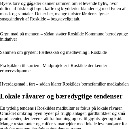
Byens torv og gågader danner rammen om et levende byliv, hvor
duften af friskbagt brød, kaffe og krydderier blander sig med lyden af
musik og samtaler. Det er her, mange turister får deres første
smagsindtryk af Roskilde – bogstaveligt talt.
Grøn mad på menuen – sådan støtter Roskilde Kommune bæredygtige
initiativer
Sammen om gryden: Fællesskab og madlavning i Roskilde
Fra køkken til karriere: Madprojekter i Roskilde der tænder
erhvervsdrømme
Hverdagsmad i fart – sådan klarer Roskildes børnefamilier madkabalen
Lokale råvarer og bæredygtige tendenser
En tydelig tendens i Roskildes madkultur er fokus på lokale råvarer.
Området omkring byen byder på frugtplantager, gårdbutikker og små
producenter, der leverer alt fra honning og ost til grøntsager og kød.
Mange restauranter og caféer samarbejder med lokale leverandører for
at skabe menuer, der følger årstidernes rytme.