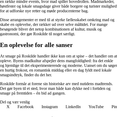
en række mindre events, hvor mad spiller hovedrollen. Madmarkeder,
høstfester og lokale smagsdage giver både borgere og turister mulighed
for at udforske nye retter og møde producenterne bag.
Disse arrangementer er med til at styrke fællesskabet omkring mad og
skabe en oplevelse, der rækker ud over selve måltidet. For mange
besøgende bliver det netop kombinationen af kultur, musik og
gastronomi, der gør Roskilde til noget særligt.
En oplevelse for alle sanser
At smage på Roskilde handler ikke kun om at spise – det handler om at
opleve. Byens madkultur afspejler dens mangfoldighed: fra det enkle
og hjemlige til det eksperimenterende og moderne. Uanset om du søger
en hurtig frokost, en romantisk middag eller en dag fyldt med lokale
smagsindtryk, finder du det her.
Roskilde formår at forene sin historiske arv med nutidens madtrends.
Det gør byen til et sted, hvor man både kan dykke ned i fortiden og
smage på fremtiden – én bid ad gangen.
Del og vær venlig
X
Facebook
Instagram
LinkedIn
YouTube
Pin