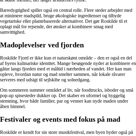
Bæredygtighed spiller også en central rolle. Flere steder arbejder med
at minimere madspild, bruge økologiske ingredienser og tilbyde
vegetariske eller plantebaserede alternativer. Det gør Roskilde til et
oplagt mål for rejsende, der ønsker at kombinere smag med
samvittighed.
Madoplevelser ved fjorden
Roskilde Fjord er ikke kun et naturskønt område – den er også en del
af byens kulinariske identitet. Mange besøgende nyder at kombinere en
gåtur langs fjorden med et måltid i nærheden af vandet. Her kan man
opleve, hvordan natur og mad smelter sammen, når lokale råvarer
serveres med udsigt til sejlskibe og solnedgang.
Om sommeren summer området af liv, når foodtrucks, isboder og små
pop-up spisesteder dukker op. Det skaber en uformel og hyggelig
stemning, hvor både familier, par og venner kan nyde maden under
åben himmel.
Festivaler og events med fokus på mad
Roskilde er kendt for sin store musikfestival, men byen byder også på