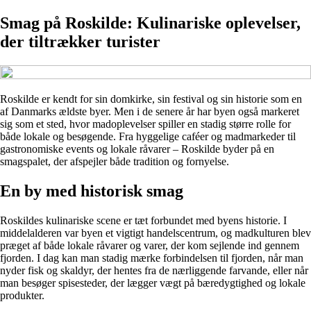
Smag på Roskilde: Kulinariske oplevelser,
der tiltrækker turister
Roskilde er kendt for sin domkirke, sin festival og sin historie som en
af Danmarks ældste byer. Men i de senere år har byen også markeret
sig som et sted, hvor madoplevelser spiller en stadig større rolle for
både lokale og besøgende. Fra hyggelige caféer og madmarkeder til
gastronomiske events og lokale råvarer – Roskilde byder på en
smagspalet, der afspejler både tradition og fornyelse.
En by med historisk smag
Roskildes kulinariske scene er tæt forbundet med byens historie. I
middelalderen var byen et vigtigt handelscentrum, og madkulturen blev
præget af både lokale råvarer og varer, der kom sejlende ind gennem
fjorden. I dag kan man stadig mærke forbindelsen til fjorden, når man
nyder fisk og skaldyr, der hentes fra de nærliggende farvande, eller når
man besøger spisesteder, der lægger vægt på bæredygtighed og lokale
produkter.